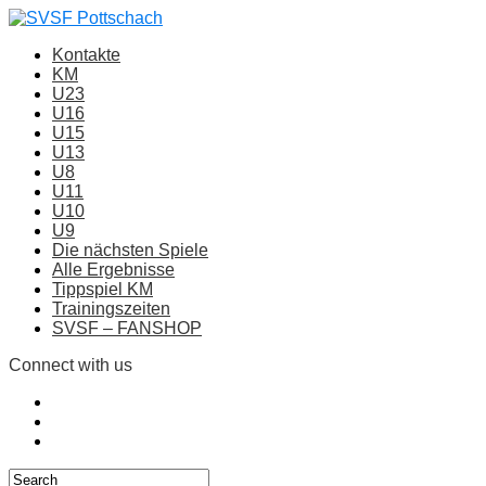
Kontakte
KM
U23
U16
U15
U13
U8
U11
U10
U9
Die nächsten Spiele
Alle Ergebnisse
Tippspiel KM
Trainingszeiten
SVSF – FANSHOP
Connect with us