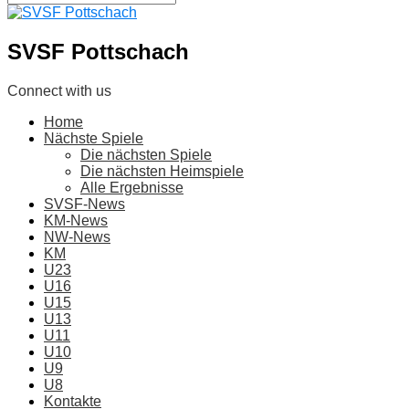
SVSF Pottschach
Connect with us
Home
Nächste Spiele
Die nächsten Spiele
Die nächsten Heimspiele
Alle Ergebnisse
SVSF-News
KM-News
NW-News
KM
U23
U16
U15
U13
U11
U10
U9
U8
Kontakte