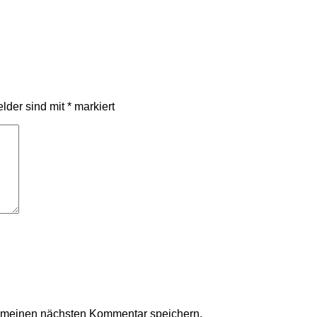
elder sind mit
*
markiert
r meinen nächsten Kommentar speichern.