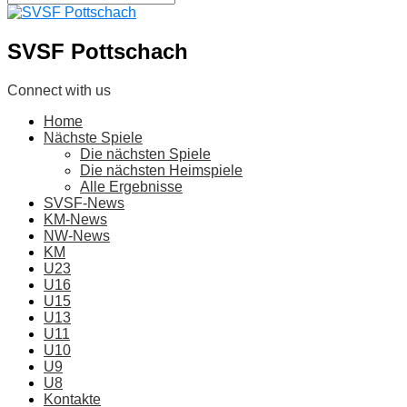
SVSF Pottschach
Connect with us
Home
Nächste Spiele
Die nächsten Spiele
Die nächsten Heimspiele
Alle Ergebnisse
SVSF-News
KM-News
NW-News
KM
U23
U16
U15
U13
U11
U10
U9
U8
Kontakte