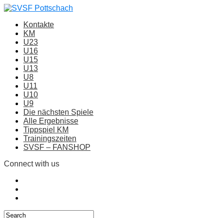
Kontakte
KM
U23
U16
U15
U13
U8
U11
U10
U9
Die nächsten Spiele
Alle Ergebnisse
Tippspiel KM
Trainingszeiten
SVSF – FANSHOP
Connect with us