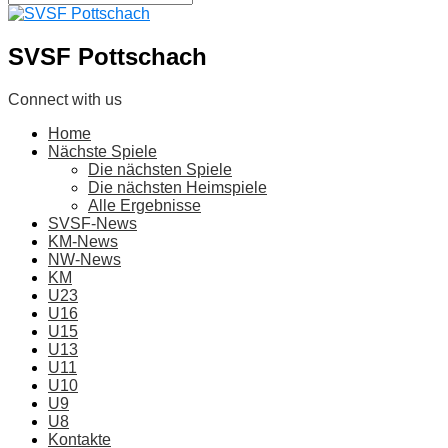
SVSF Pottschach
Connect with us
Home
Nächste Spiele
Die nächsten Spiele
Die nächsten Heimspiele
Alle Ergebnisse
SVSF-News
KM-News
NW-News
KM
U23
U16
U15
U13
U11
U10
U9
U8
Kontakte