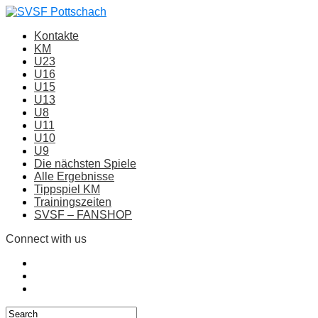
Kontakte
KM
U23
U16
U15
U13
U8
U11
U10
U9
Die nächsten Spiele
Alle Ergebnisse
Tippspiel KM
Trainingszeiten
SVSF – FANSHOP
Connect with us