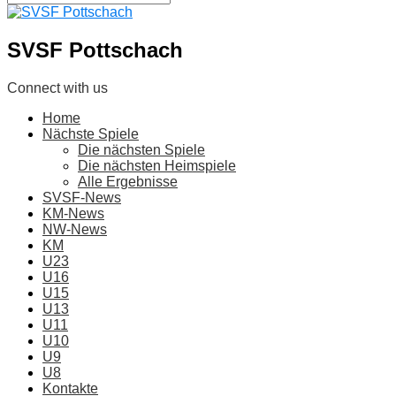
SVSF Pottschach
Connect with us
Home
Nächste Spiele
Die nächsten Spiele
Die nächsten Heimspiele
Alle Ergebnisse
SVSF-News
KM-News
NW-News
KM
U23
U16
U15
U13
U11
U10
U9
U8
Kontakte