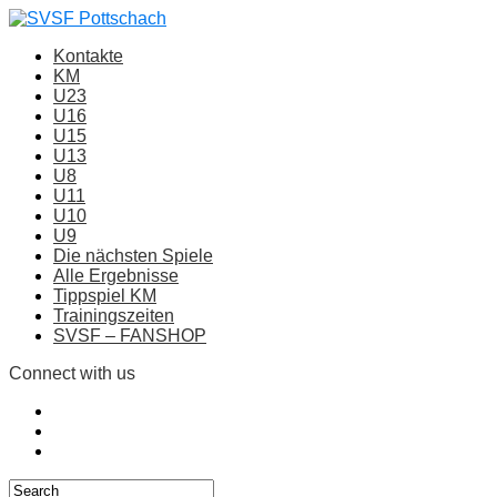
Kontakte
KM
U23
U16
U15
U13
U8
U11
U10
U9
Die nächsten Spiele
Alle Ergebnisse
Tippspiel KM
Trainingszeiten
SVSF – FANSHOP
Connect with us