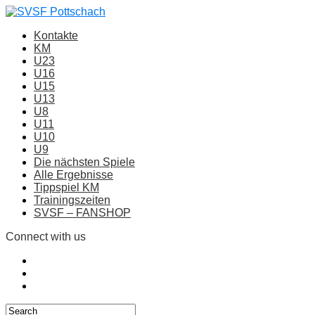
Kontakte
KM
U23
U16
U15
U13
U8
U11
U10
U9
Die nächsten Spiele
Alle Ergebnisse
Tippspiel KM
Trainingszeiten
SVSF – FANSHOP
Connect with us