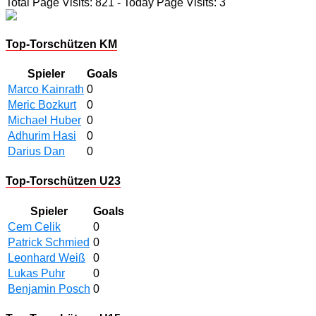
Total Page Visits: 821 - Today Page Visits: 3
Teilen
Top-Torschützen KM
Spieler
Goals
Marco Kainrath
0
Meric Bozkurt
0
Michael Huber
0
Adhurim Hasi
0
Darius Dan
0
Top-Torschützen U23
Spieler
Goals
Cem Celik
0
Patrick Schmied
0
Leonhard Weiß
0
Lukas Puhr
0
Benjamin Posch
0