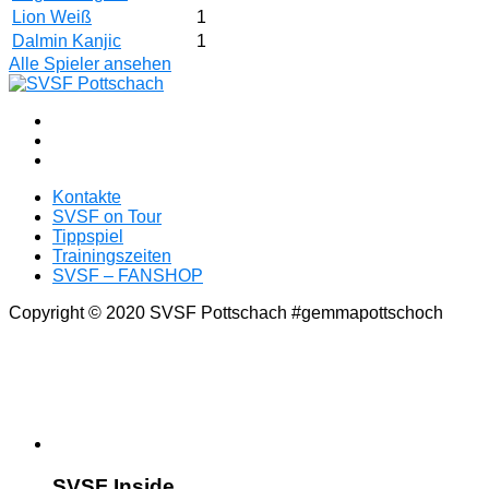
Lion Weiß
1
Dalmin Kanjic
1
Alle Spieler ansehen
Kontakte
SVSF on Tour
Tippspiel
Trainingszeiten
SVSF – FANSHOP
Copyright © 2020 SVSF Pottschach #gemmapottschoch
SVSF Inside