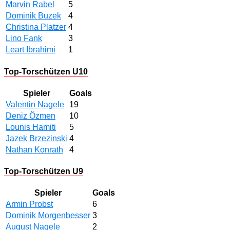
Marvin Rabel
5
Dominik Buzek
4
Christina Platzer
4
Lino Fank
3
Leart Ibrahimi
1
Top-Torschützen U10
Spieler
Goals
Valentin Nagele
19
Deniz Özmen
10
Lounis Hamiti
5
Jazek Brzezinski
4
Nathan Konrath
4
Top-Torschützen U9
Spieler
Goals
Armin Probst
6
Dominik Morgenbesser
3
August Nagele
2