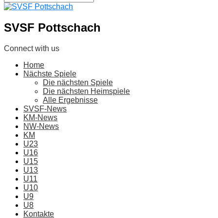
SVSF Pottschach
Connect with us
Home
Nächste Spiele
Die nächsten Spiele
Die nächsten Heimspiele
Alle Ergebnisse
SVSF-News
KM-News
NW-News
KM
U23
U16
U15
U13
U11
U10
U9
U8
Kontakte