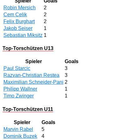
Spieler
Goals
Robin Mersich
2
Cem Celik
2
Felix Burghart
2
Jakob Seiser
1
Sebastian Miksitz
1
Top-Torschützen U13
Spieler
Goals
Paul Starcic
3
Razvan-Christian Restea
3
Maximilian Schneider-Pani
2
Philipp Wallner
1
Timo Zwinger
1
Top-Torschützen U11
Spieler
Goals
Marvin Rabel
5
Dominik Buzek
4