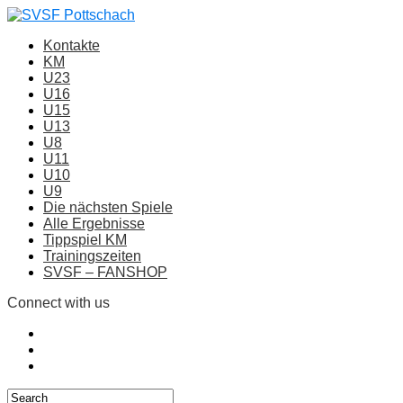
Kontakte
KM
U23
U16
U15
U13
U8
U11
U10
U9
Die nächsten Spiele
Alle Ergebnisse
Tippspiel KM
Trainingszeiten
SVSF – FANSHOP
Connect with us