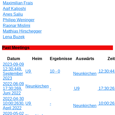
Maximilian Frais
Aqif Kaljoshi
Anes Saliu
Philipp Weninger
Raonar Mislimi
Matthias Hirschegger
Lena Buzek
Past Meetings
Datum
Heim
Ergebnisse
Auswärts
Zeit
2023-09-09
12:30:44
9.
U9
10 - 0
12:30:44
September
Neunkirchen
2023
2022-06-09
Neunkirchen
17:30:26
9.
-
U9
17:30:26
Juni 2022
2022-04-30
10:00:26
30.
U9
-
10:00:26
Neunkirchen
April 2022
2020-05-02